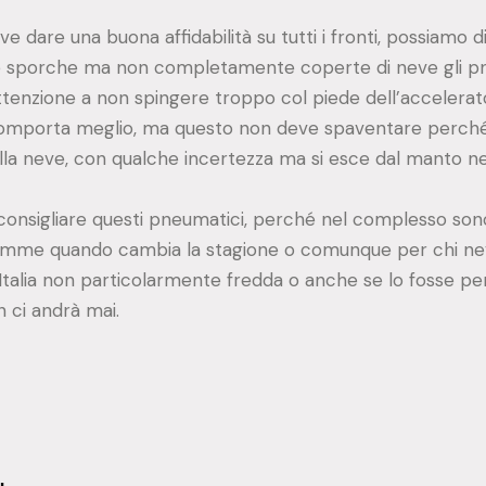
 dare una buona affidabilità su tutti i fronti, possiamo d
 sporche ma non completamente coperte di neve gli pne
enzione a non spingere troppo col piede dell’accelerator
omporta meglio, ma questo non deve spaventare perché 
della neve, con qualche incertezza ma si esce dal manto n
consigliare questi pneumatici, perché nel complesso sono
 gomme quando cambia la stagione o comunque per chi 
l’Italia non particolarmente fredda o anche se lo fosse
 ci andrà mai.