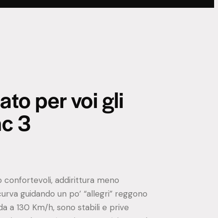
to per voi gli
ac 3
 confortevoli, addirittura meno
urva guidando un po’ “allegri” reggono
a a 130 Km/h, sono stabili e prive