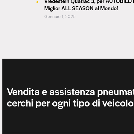
Vredestein Quatrac 3, per AUTOBILD i
Miglior ALL SEASON al Mondo!
Gennaio 1, 2025
AngioBot
A
Online
Ciao! 👋 Sono
AngioBot
, l'assistente
virtuale di
Pneumatici Angioletti
.
Posso aiutarti con prezzi, servizi e
prenotazioni. Come posso aiutarti?
Vendita e assistenza pneumat
cerchi per ogni tipo di veicolo