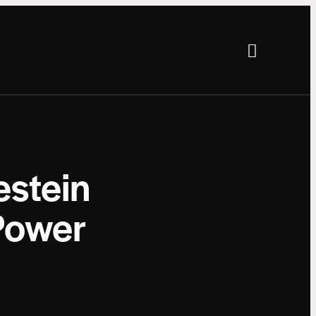
estein
 Power