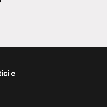
l
ici e