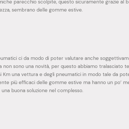
rmiche parecchio scolpite, questo sicuramente grazie al b
curezza, sembrano delle gomme estive.
neumatici ci da modo di poter valutare anche soggettivam
ta non sono una novità, per questo abbiamo tralasciato te
rsi Km una vettura e degli pneumatici in modo tale da pote
te più efficaci delle gomme estive ma hanno un po’ meno
 una buona soluzione nel complesso.