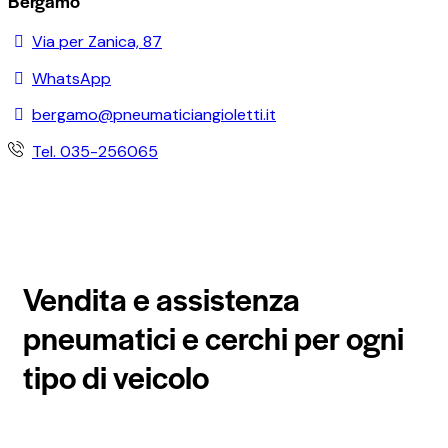
Bergamo
Via per Zanica, 87
WhatsApp
bergamo@pneumaticiangioletti.it
Tel. 035-256065
Vendita e assistenza
pneumatici e cerchi per ogni
tipo di veicolo
AngioBot
A
Online