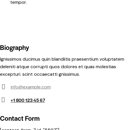
tempor.
Biography
Ignissimos ducimus quin blandiitis praesentium voluptatem
deleniti atque corrupti quos dolores et quas molestias
excepturi. scint occaecatti gnissimus.
info@example.com
E-
+1 800 123 45 67
m
Ph
ail:
on
Contact Form
e: