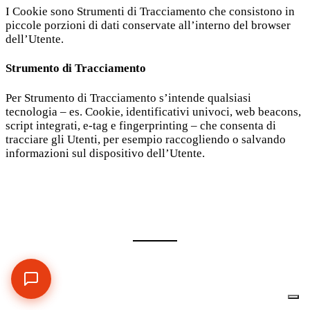
I Cookie sono Strumenti di Tracciamento che consistono in
piccole porzioni di dati conservate all’interno del browser
dell’Utente.
AngioBot
A
Online
Strumento di Tracciamento
Ciao! 👋 Sono
AngioBot
, l'assistente virtuale
Per Strumento di Tracciamento s’intende qualsiasi
di
Pneumatici Angioletti
.
tecnologia – es. Cookie, identificativi univoci, web beacons,
script integrati, e-tag e fingerprinting – che consenta di
Posso aiutarti con prezzi, servizi e
tracciare gli Utenti, per esempio raccogliendo o salvando
prenotazioni. Come posso aiutarti?
informazioni sul dispositivo dell’Utente.