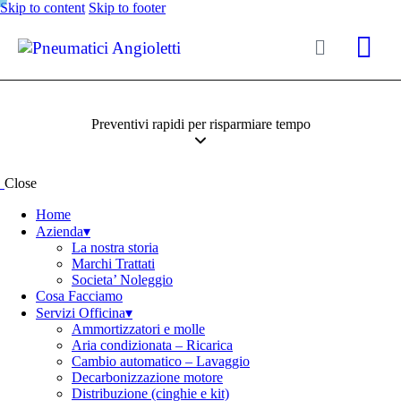
Skip to content
Skip to footer
Preventivi rapidi per risparmiare tempo
Close
Home
Azienda▾
La nostra storia
Marchi Trattati
Societa’ Noleggio
Cosa Facciamo
Servizi Officina▾
Ammortizzatori e molle
Aria condizionata – Ricarica
Cambio automatico – Lavaggio
Decarbonizzazione motore
Distribuzione (cinghie e kit)