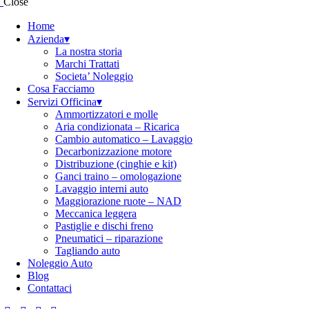
Close
Home
Azienda▾
La nostra storia
Marchi Trattati
Societa’ Noleggio
Cosa Facciamo
Servizi Officina▾
Ammortizzatori e molle
Aria condizionata – Ricarica
Cambio automatico – Lavaggio
Decarbonizzazione motore
Distribuzione (cinghie e kit)
Ganci traino – omologazione
Lavaggio interni auto
Maggiorazione ruote – NAD
Meccanica leggera
Pastiglie e dischi freno
Pneumatici – riparazione
Tagliando auto
Noleggio Auto
Blog
Contattaci