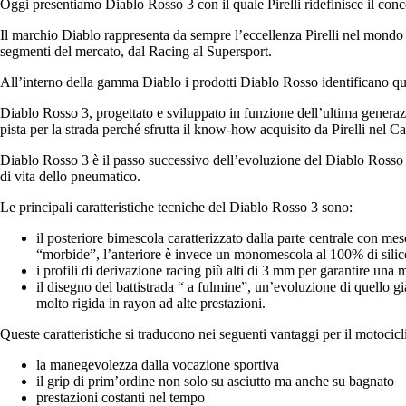
Oggi presentiamo
Diablo Rosso 3
con il quale Pirelli ridefinisce il co
Il marchio Diablo rappresenta da sempre l’eccellenza Pirelli nel mondo d
segmenti del mercato, dal Racing al Supersport.
All’interno della gamma Diablo i prodotti Diablo Rosso identificano que
Diablo Rosso 3, progettato e sviluppato in funzione dell’ultima generazio
pista per la strada perché sfrutta il know-how acquisito da Pirelli nel
Diablo Rosso 3 è il passo successivo dell’evoluzione del Diablo Rosso 2,
di vita dello pneumatico.
Le principali caratteristiche tecniche del Diablo Rosso 3 sono:
il
posteriore bimescola
caratterizzato dalla parte centrale con mesc
“morbide”, l’anteriore è invece un monomescola al 100% di silice p
i
profili di derivazione racing
più alti di 3 mm per garantire una 
il
disegno del battistrada “ a fulmine
”, un’evoluzione di quello gi
molto rigida in rayon ad alte prestazioni.
Queste caratteristiche si traducono nei seguenti vantaggi per il motocicli
la
manegevolezza
dalla vocazione sportiva
il
grip
di prim’ordine non solo su asciutto ma anche su bagnato
prestazioni
costanti nel tempo