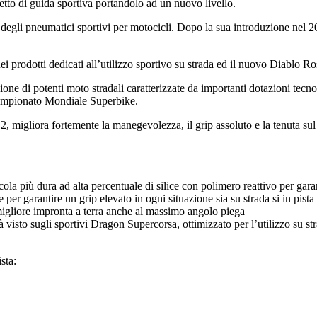
ncetto di guida sportiva portandolo ad un nuovo livello.
egli pneumatici sportivi per motocicli. Dopo la sua introduzione nel 200
i prodotti dedicati all’utilizzo sportivo su strada ed il nuovo Diablo 
ne di potenti moto stradali caratterizzate da importanti dotazioni tecnol
 Campionato Mondiale Superbike.
 migliora fortemente la manegevolezza, il grip assoluto e la tenuta sul b
ola più dura ad alta percentuale di silice con polimero reattivo per garant
er garantire un grip elevato in ogni situazione sia su strada si in pista
migliore impronta a terra anche al massimo angolo piega
à visto sugli sportivi Dragon Supercorsa, ottimizzato per l’utilizzo su st
sta: