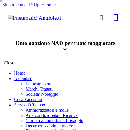
Skip to content
Skip to footer
Omologazione NAD per ruote maggiorate
Close
Home
Azienda▾
La nostra storia
Marchi Trattati
Societa’ Noleggio
Cosa Facciamo
Servizi Officina▾
Ammortizzatori e molle
Aria condizionata – Ricarica
Cambio automatico – Lavaggio
Decarbonizzazione motore