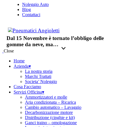
Noleggio Auto
Blog
Contattaci
Dal 15 Novembre è tornato l’obbligo delle
gomme da neve, ma…
Close
Home
Azienda▾
La nostra storia
Marchi Trattati
Societa’ Noleggio
Cosa Facciamo
Servizi Officina▾
Ammortizzatori e molle
Aria condizionata – Ricarica
Cambio automatico – Lavaggio
Decarbonizzazione motore
Distribuzione (cinghie e kit)
Ganci traino – omologazione