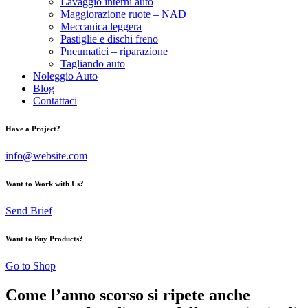
Lavaggio interni auto
Maggiorazione ruote – NAD
Meccanica leggera
Pastiglie e dischi freno
Pneumatici – riparazione
Tagliando auto
Noleggio Auto
Blog
Contattaci
Have a Project?
info@website.com
Want to Work with Us?
Send Brief
Want to Buy Products?
Go to Shop
Come l’anno scorso si ripete anche