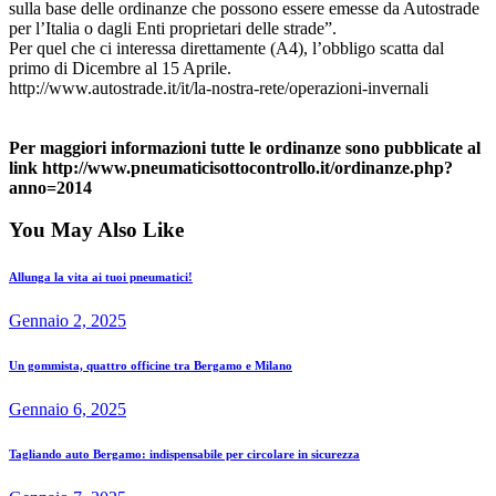
sulla base delle ordinanze che possono essere emesse da Autostrade
per l’Italia o dagli Enti proprietari delle strade”.
Per quel che ci interessa direttamente (A4), l’obbligo scatta dal
primo di Dicembre al 15 Aprile.
http://www.autostrade.it/it/la-nostra-rete/operazioni-invernali
Per maggiori informazioni tutte le ordinanze sono pubblicate al
link http://www.pneumaticisottocontrollo.it/ordinanze.php?
anno=2014
You May Also Like
Allunga la vita ai tuoi pneumatici!
Gennaio 2, 2025
Un gommista, quattro officine tra Bergamo e Milano
Gennaio 6, 2025
Tagliando auto Bergamo: indispensabile per circolare in sicurezza